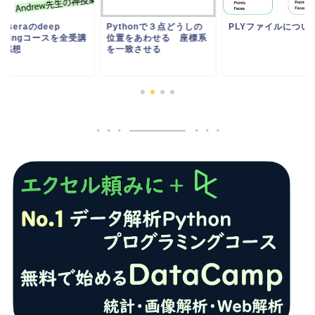
PLYファイルについて
かんたん！ DICO
thonで３点どうしの
ータを匿名化する方
置をあわせる 座標系
一致させる