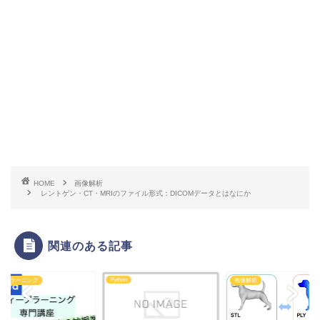
HOME
画像解析
レントゲン・CT・MRIのファイル形式：DICOMデータとはなにか
関連のある記事
on
画像解析
ソフトウェア