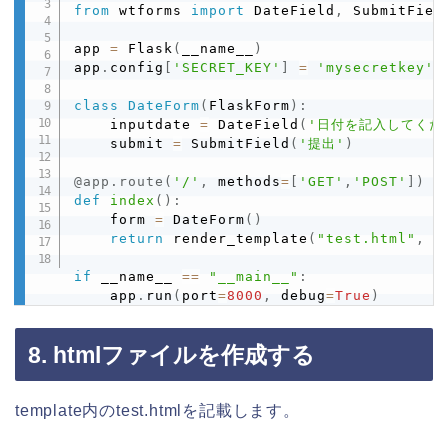
from
 wtforms 
import
 DateField
,
 SubmitField
app 
=
 Flask
(
__name__
)
app
.
config
[
'SECRET_KEY'
]
=
'mysecretkey'
class
DateForm
(
FlaskForm
)
:
    inputdate 
=
 DateField
(
'日付を記入してくだ
    submit 
=
 SubmitField
(
'提出'
)
@app
.
route
(
'/'
,
 methods
=
[
'GET'
,
'POST'
]
)
def
index
(
)
:
    form 
=
 DateForm
(
)
return
 render_template
(
"test.html"
,
 f
if
 __name__ 
==
"__main__"
:
    app
.
run
(
port
=
8000
,
 debug
=
True
)
8. htmlファイルを作成する
template内のtest.htmlを記載します。