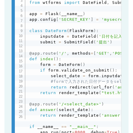
from
 wtforms 
import
 DateField
,
 SubmitFi
app 
=
 Flask
(
__name__
)
app
.
config
[
'SECRET_KEY'
]
=
'mysecretke
class
DateForm
(
FlaskForm
)
:
    inputdate 
=
 DateField
(
'日付を記入して
    submit 
=
 SubmitField
(
'提出'
)
@app
.
route
(
'/'
,
 methods
=
[
'GET'
,
'POST'
]
def
index
(
)
:
    form 
=
 DateForm
(
)
if
 form
.
validate_on_submit
(
)
:
        select_date 
=
 form
.
inputdate
.
da
#formで入力された日付データをselect_
return
 redirect
(
url_for
(
'answe
return
 render_template
(
"test.html"
@app
.
route
(
'/<select_date>'
)
def
answer
(
select_date
)
:
return
 render_template
(
'answer.htm
if
 __name__ 
==
"__main__"
:
    app
.
run
(
port
=
8000
,
 debug
=
True
)