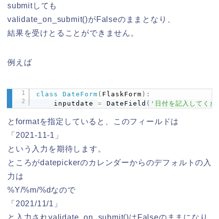
submitしても
validate_on_submit()がFalseのままとなり、
結果を受けとることができません。
例えば
class
DateForm
(
FlaskForm
)
:
Copy
    inputdate 
=
 DateField
(
'日付を記入してくだ
とformatを指定していると、このフィールドは
「2021-11-1」
という入力を期待します。
ところがdatepickerのカレンダーからのデフォルトの入
力は
%Y/%m/%dなので
「2021/11/1」
と入力されvalidate_on_submit()はFalseのままになり