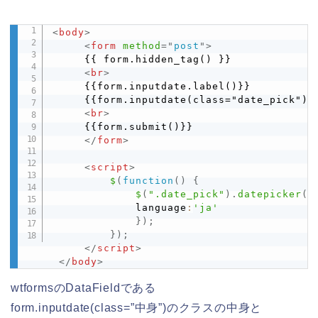
<
body
>
Copy
<
form
method
=
"
post
"
>
     {{ form.hidden_tag() }}

<
br
>
     {{form.inputdate.label()}}

     {{form.inputdate(class="date_pick")}}
<
br
>
     {{form.submit()}}

</
form
>
<
script
>
$
(
function
(
)
{
$
(
".date_pick"
)
.
datepicker
(
{
             language
:
'ja'
}
)
;
}
)
;
</
script
>
</
body
>
wtformsのDataFieldである
form.inputdate(class=”中身”)のクラスの中身と