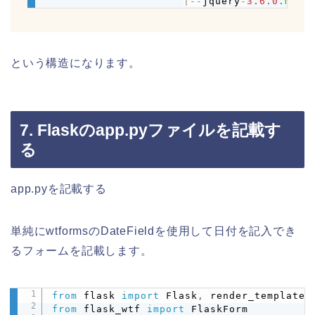
|
-
-
jquery
-
3.6
.0
.
min
.
という構造になります。
7. Flaskのapp.pyファイルを記載す
る
app.pyを記載する
単純にwtformsのDateFieldを使用して日付を記入でき
るフォームを記載します。
from
 flask 
import
 Flask
,
 render_template
,
Copy
from
 flask_wtf 
import