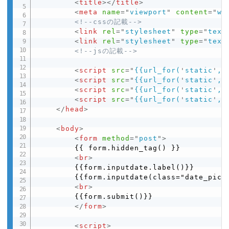
<
title
>
</
title
>
<
meta
name
=
"
viewport
"
content
=
"
wi
<!--cssの記載-->
<
link
rel
=
"
stylesheet
"
type
=
"
text
<
link
rel
=
"
stylesheet
"
type
=
"
text
<!--jsの記載-->
<
script
src
=
"
{{url_for(
'
static
'
,f
<
script
src
=
"
{{url_for(
'
static
'
,f
<
script
src
=
"
{{url_for(
'
static
'
,f
<
script
src
=
"
{{url_for(
'
static
'
,f
</
head
>
<
body
>
<
form
method
=
"
post
"
>
        {{ form.hidden_tag() }}

<
br
>
        {{form.inputdate.label()}}

        {{form.inputdate(class="date_pick"
<
br
>
        {{form.submit()}}

</
form
>
<
script
>