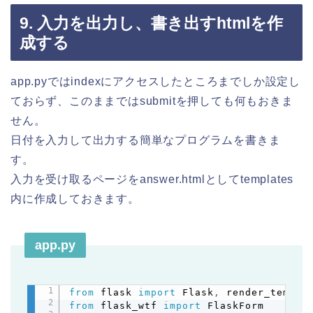
9. 入力を出力し、書き出すhtmlを作
成する
app.pyではindexにアクセスしたところまでしか設定し
ておらず、このままではsubmitを押しても何もおきま
せん。
日付を入力して出力する簡単なプログラムを書きま
す。
入力を受け取るページをanswer.htmlとしてtemplates
内に作成しておきます。
app.py
from
 flask 
import
 Flask
,
 render_templa
Copy
from
 flask_wtf 
import