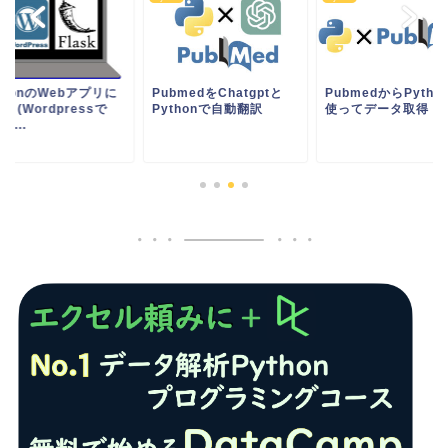
thonのWebアプリに
PubmedをChatgptと
PubmedからPytho
！(Wordpressで
Pythonで自動翻訳
使ってデータ取得
sk...