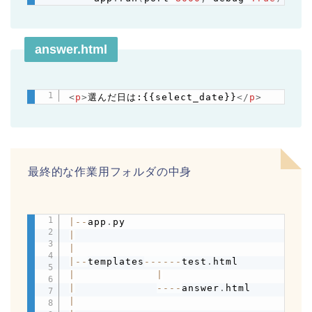
answer.html
<
p
>
選んだ日は:{{select_date}}
</
p
>
Copy
最終的な作業用フォルダの中身
|
-
-
app
.
Copy
|
|
|
-
-
templates
-
-
-
-
-
-
test
.
|
|
|
-
-
-
-
answer
.
|