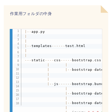
作業用フォルダの中身
|
-
-
app
.
Copy
|
|
|
-
-
templates
-
-
-
-
-
-
test
.
|
|
-
-
-
static
-
-
-
-
css
-
-
-
-
-
bootstrap
.
css

|
|
|
|
-
-
bootstrap
-
datepic
|
|
|
-
-
js
-
-
-
-
-
-
bootstrap
.
bundle
.
j
|
|
-
-
bootstrap
-
datepic
|
|
-
-
bootstrap
-
datepic
|