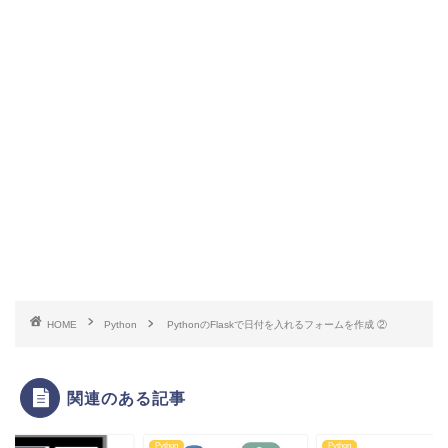
HOME
Python
PythonのFlaskで日付を入れるフォームを作成 ②
関連のある記事
on
Python
Python