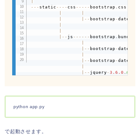
|
-
-
-
static
-
-
-
-
css
-
-
-
-
-
bootstrap
.
css

|
|
|
|
-
-
bootstrap
-
datepic
|
|
|
-
-
js
-
-
-
-
-
-
bootstrap
.
bundle
.
j
|
|
-
-
bootstrap
-
datepic
|
|
-
-
bootstrap
-
datepic
|
|
-
-
jquery
-
3.6
.0
.
min
.
python app.py
で起動させます。