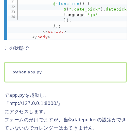
$
(
function
(
)
{
$
(
".date_pick"
)
.
datepicke
                language
:
'ja'
}
)
;
}
)
;
</
script
>
</
body
>
この状態で
python app.py
でapp.pyを起動し、
「http://127.0.0.1:8000/」
にアクセスします。
フォームの形はでますが、当然datepickerの設定ができ
ていないのでカレンダーは出てきません。